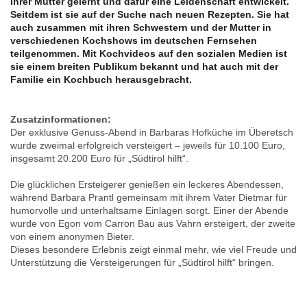
ihrer Mutter gelernt und dafür eine Leidenschaft entwickelt.
Seitdem ist sie auf der Suche nach neuen Rezepten. Sie hat
auch zusammen mit ihren Schwestern und der Mutter in
verschiedenen Kochshows im deutschen Fernsehen
teilgenommen. Mit Kochvideos auf den sozialen Medien ist
sie einem breiten Publikum bekannt und hat auch mit der
Familie ein Kochbuch herausgebracht.
Zusatzinformationen:
Der exklusive Genuss-Abend in Barbaras Hofküche im Überetsch
wurde zweimal erfolgreich versteigert – jeweils für 10.100 Euro,
insgesamt 20.200 Euro für „Südtirol hilft“.
Die glücklichen Ersteigerer genießen ein leckeres Abendessen,
während Barbara Prantl gemeinsam mit ihrem Vater Dietmar für
humorvolle und unterhaltsame Einlagen sorgt. Einer der Abende
wurde von Egon vom Carron Bau aus Vahrn ersteigert, der zweite
von einem anonymen Bieter.
Dieses besondere Erlebnis zeigt einmal mehr, wie viel Freude und
Unterstützung die Versteigerungen für „Südtirol hilft“ bringen.