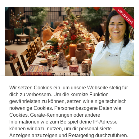
Wir setzen Cookies ein, um unsere Webseite stetig für
10.100,00
€
Gebot:
dich zu verbessern. Um die korrekte Funktion
Versteigert am:
18 Dezember 2025 18:25
gewährleisten zu können, setzen wir einige technisch
notwenige Cookies. Personenbezogene Daten wie
teilen
Cookies, Geräte-Kennungen oder andere
Informationen wie zum Beispiel deine IP-Adresse
können wir dazu nutzen, um dir personalisierte
Anzeigen anzuzeigen und Retargeting durchzuführen.