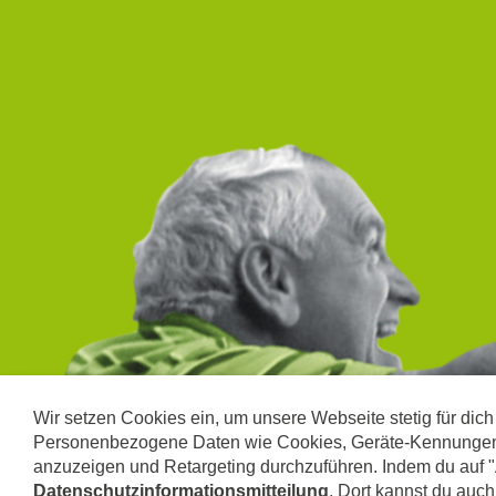
Wir setzen Cookies ein, um unsere Webseite stetig für dic
Mittels Online Zahlung spenden
Personenbezogene Daten wie Cookies, Geräte-Kennungen od
anzuzeigen und Retargeting durchzuführen. Indem du auf "Al
Datenschutzinformationsmitteilung
. Dort kannst du auc